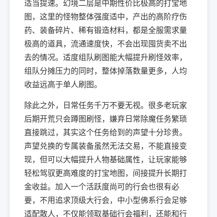
适当提速。幻境二层是中期性价比极高的打宝地
图，这里的怪物整体强度适中，产出的高阶疗伤
药、装备碎片、稀有锻造材料，都是全服需求量
极高的道具，流通速度快，不会出现囤货卖不出
去的情况。适度组队刷图能大幅提升刷怪效率，
组队分摊压力的同时，整体掉落数量更多，人均
收益远高于单人刷图。
除此之外，日常任务千万不要无视。很多老玩家
后期开荒只会蹲图刷怪，嫌弃日常除魔任务繁琐
直接跳过，其实这个任务给到的声望十分珍贵。
声望兑换的专属装备虽然无法交易，不能直接变
现，但可以大幅提升人物基础属性，让玩家能够
轻松驾驭更高难度的打宝地图，间接提升长期打
金收益。加入一个活跃度尚可的行会也很有必
要，不用追求顶级大行会，中小型佛系行会足够
适配散人，不仅能领取基础行会福利，还能和行