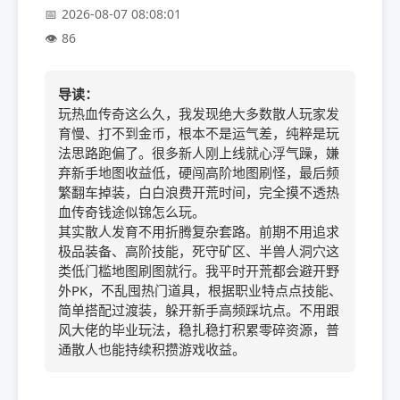
2026-08-07 08:08:01
86
导读：
玩热血传奇这么久，我发现绝大多数散人玩家发
育慢、打不到金币，根本不是运气差，纯粹是玩
法思路跑偏了。很多新人刚上线就心浮气躁，嫌
弃新手地图收益低，硬闯高阶地图刷怪，最后频
繁翻车掉装，白白浪费开荒时间，完全摸不透热
血传奇钱途似锦怎么玩。
其实散人发育不用折腾复杂套路。前期不用追求
极品装备、高阶技能，死守矿区、半兽人洞穴这
类低门槛地图刷图就行。我平时开荒都会避开野
外PK，不乱囤热门道具，根据职业特点点技能、
简单搭配过渡装，躲开新手高频踩坑点。不用跟
风大佬的毕业玩法，稳扎稳打积累零碎资源，普
通散人也能持续积攒游戏收益。