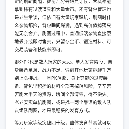
定的刷新间隔，提前几分钟蹲点守候，大概率能
拿到稀有过渡道具和大量金币。还有背包管理也
是老生常谈，但依旧有大量玩家踩坑，刷图时什
么杂物都捡，背包瞬间爆满，遇到高价值掉落只
能无奈舍弃。刷图过程中，普通低端杂物直接原
地丢弃或即时售卖，只留存金币、锻造材料、可
交易装备和技能书即可。
野外PK也是散人玩家的大忌。单人发育阶段，自
身装备单薄、战力不足，遇到其他玩家挑衅千万
别上头接战。一旦PK落败，身上穿戴的过渡装
备、背包里积攒的材料全部有掉落风险，辛辛苦
苦刷大半天的资源，瞬间全部清零，得不偿失。
老老实实单机刷图，或是找一两个靠谱的散人队
友组队刷图，才是最稳妥的发育方式。
等到玩家等级突破四十级，整体发育节奏就可以