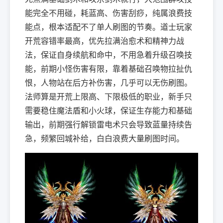
能完全不用碰，耗蓝高、伤害刮痧，纯属浪费技
能点，根本适配不了单人刷图的节奏。道士玩家
开荒容错率最高，优先拉满治愈术和精神力战
法，保证自身续航和命中，不用急着升级召唤技
能，前期小怪伤害有限，靠着基础召唤物拉扯仇
恨，人物站在后方补伤害，几乎可以无伤刷图。
法师算是开荒上限高、下限极低的职业，新手只
需要稳住魔法盾和小火球，保证生存能力和基础
输出，前期强行解锁雷电术只会导致蓝量持续告
急，频繁回城补给，白白浪费大量刷图时间。