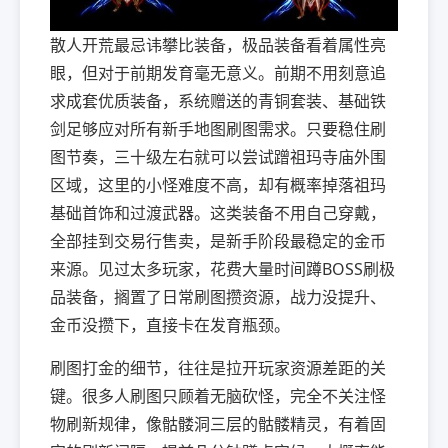
散人开荒最忌讳攀比装备，极品装备看着属性亮
眼，但对于前期发育毫无意义。前期不用刻意追
求成套优质装备，系统赠送的青铜套装、基础铁
剑足够应对所有新手地图刷图需求。只要稳住刷
图节奏，三十级左右就可以尝试蹭祖玛寺庙外围
区域，这里的小怪难度不高，却有概率掉落祖玛
基础首饰和过渡武器。这类装备不用自己穿戴，
全部挂到交易行售卖，是新手阶段最稳定的金币
来源。见过太多玩家，花费大量时间蹲BOSS刷极
品装备，搁置了日常刷图攒资源，战力没提升、
金币没攒下，直接卡在发育瓶颈。
刷图打金的细节，往往是拉开玩家资源差距的关
键。很多人刷图只顾着无脑砍怪，完全不关注怪
物刷新规律，像骷髅洞三层的骷髅精灵，有着固