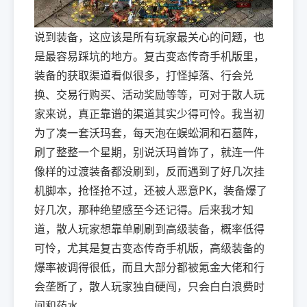
说到装备，这应该是所有玩家最关心的问题，也
是最容易踩坑的地方。复古变态传奇手机版里，
装备的获取渠道看似很多，打怪掉落、行会兑
换、交易行购买、活动奖励等等，可对于散人玩
家来说，真正靠谱的渠道其实少得可怜。我当初
为了凑一套沃玛套，每天泡在蜈蚣洞和石墓阵，
刷了整整一个星期，别说沃玛首饰了，就连一件
像样的过渡装备都没刷到，反而遇到了好几次挂
机脚本，抢怪抢不过，还被人恶意PK，装备爆了
好几次，那种绝望感至今还记得。后来我才知
道，散人玩家想靠单刷刷到高级装备，概率低得
可怜，尤其是复古变态传奇手机版，高级装备的
爆率被调得很低，而且大部分都被氪金大佬和行
会垄断了，散人玩家独自硬闯，只会白白浪费时
间和药水。