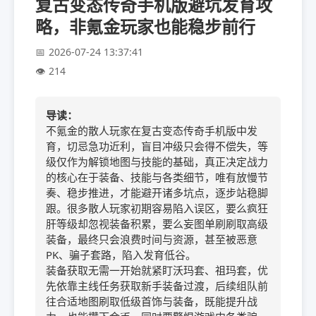
复古变态传奇手机版避坑发育攻
略，非氪金玩家也能稳步前行
2026-07-24 13:37:41
214
导读：
不氪金的散人玩家在复古变态传奇手机版中发
育，切忌急功近利，盲目冲级只会得不偿失，等
级仅作为解锁地图与技能的基础，真正决定战力
的核心在于装备、技能与各类细节，唯有放慢节
奏、稳步推进，才能避开诸多坑点，逐步站稳脚
跟。很多散人玩家初期容易陷入误区，要么疯狂
肝等级却忽视装备积累，要么妄图单刷刷取高级
装备，最终只会浪费时间与资源，甚至被恶意
PK、骗子套路，陷入发育低谷。
装备获取无需一开始就紧盯沃玛套、祖玛套，优
先依靠主线任务获取新手装备过渡，后续组队前
往合适地图刷取低级首饰与装备，既能提升战