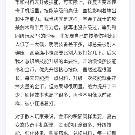
币和材料去升级技能，可实际上，在复古变态传
奇手机版里，技能等级的高低，直接影响着输出
和生存能力。我当初就是这样，学会了战士的攻
杀剑术和半月弯刀后，就再也没升级过，等到和
同级玩家PK的时候，才发现自己的技能伤害比别
人低了一大截，明明装备差不多，却总是被别人
碾压，甚至连小怪都要比别人多打好几下。后来
我才意识到技能升级的重要性，开始慢慢攒技能
书和金币，优先升级核心技能，虽然过程很漫
长，每天只能攒一点材料，升级一次技能就要花
掉大量的金币，但效果却很明显，战力提升了不
少，刷怪效率也高了很多，再也不用像以前那
样，被小怪追着打。
对于散人玩家来说，金币的积累同样重要，复古
变态传奇手机版里，金币的用途很多，升级技
能、强化装备、购买药水、兑换材料，每一样都