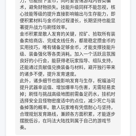
力，也能攒下金币，同时要警惕游戏内各类骗
术，避免财物损失。技能升级同样不能忽视，核
心技能等级的提升直接影响输出与生存能力，即
便积累材料与金币的过程漫长，长期坚持也能显
著提升战力与刷怪效率。
金币积累是散人发育的关键，挖矿、拾取所有装
备卖给商店、完成支线任务，都是稳定攒金币的
实用技巧，唯有储备足够金币，才能支撑技能升
级、装备强化等各类消耗。加入一个活跃且氛围
良好的小行会，能获得老玩家指导、组队支持，
还能通过贡献值兑换装备与材料，避开独行带来
的诸多不便，提升发育速度。
此外，诸多细节也能影响发育与生存，祝福油可
提升武器幸运值、增加爆率与伤害，无需轻易卖
掉；刷怪与挑战高级地图前需备足药水，挂机时
选择安全且怪物密度适中的点位，减少死亡与装
备掉落的概率。散人玩家唯有凭借耐心与坚持，
合理规划发育路线，兼顾各方面积累，才能逐步
摆脱低谷，在玛法大陆找到属于自己的游戏节
奏。