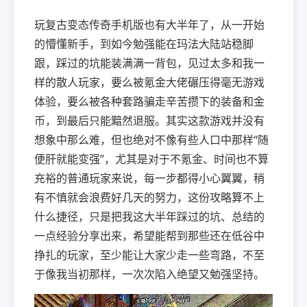
玩复古变态传奇手机版也有大半年了，从一开始
的懵懂新手，到如今勉强能在玛法大陆站稳脚
跟，踩过的坑能装满满一背包，见过太多和我一
样的散人玩家，要么被氪金大佬碾压得毫无游戏
体验，要么被各种套路骗走辛苦攒下的装备和金
币，到最后只能黯然退服。其实这款游戏并没有
想象中那么难，但也绝对不像有些人口中那样“随
便肝就能变强”，尤其是对于不氪金、时间也不算
充裕的普通玩家来说，每一步都得小心翼翼，稍
有不慎就会浪费好几天的努力，这份攻略算不上
什么捷径，只是把我这大半年踩过的坑、总结的
一点经验分享出来，希望能帮到那些还在低谷中
挣扎的玩家，至少能让大家少走一些弯路，不至
于像我当初那样，一次次陷入绝望又勉强坚持。