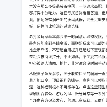
本没有那么多极品装备掉落，一味追求高配，
都打得十分吃力。这套专属首饰看着普通，但
渡。搭配蜈蚣洞产出的沃玛武器，完全足够支
板，是性价比拉满的过渡选择。
老打金玩家基本都会第一时间激活联盟权限，
装备只能拿到基础金币，而联盟玩家可以额外
比金币靠谱，不管是自用提升还是线下变现都
差距会被持续拉开。不止如此，不少复古私服
担心被路人清图、抢怪，非常适合没时间手动
私服圈子鱼龙混杂，关于联盟口令的骗局一直
着万能口令、顶级福利的噱头，宣称可以领取
道，这种福利根本不可能存在。点击这些陌生
现刷图吞装备、游戏闪退、账号异常等一系列
全部由官方渠道发布，普通玩家私聊、公屏广