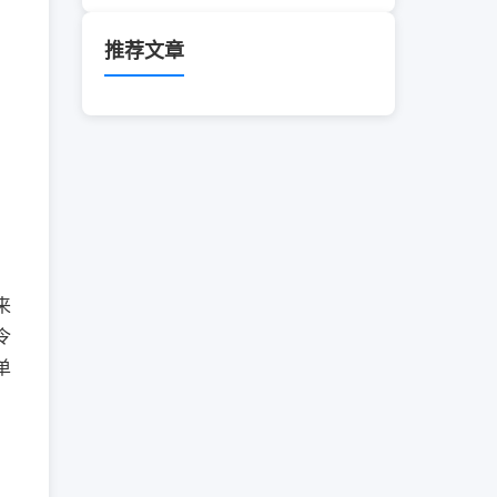
推荐文章
来
令
单