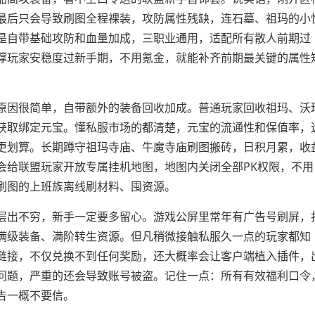
最后只会导致刷图全程裸装，攻防属性残缺，连石墓、祖玛的小
是自带基础攻防和血量加成，三职业通用，适配所有散人前期过
撑玩家安稳度过新手期，不用氪金，就能补齐前期最关键的属性
原因很简单，自带额外的装备回收加成。普通玩家回收祖玛、沃
获取绑定元宝。懂私服市场的都清楚，元宝的流通性和保值率，
更划算。长期蹲守祖玛寺庙、牛魔寺庙刷图搬砖，日积月累，收
会给联盟玩家开放专属挂机地图，地图内关闭全部PK权限，不用
刷图的上班族离线刷材料、囤资源。
层出不穷，新手一定要多留心。游戏公屏里常年有广告号刷屏，
满级装备、满阶转生资源。但凡稍微接触私服久一点的玩家都知
链接，不仅兑换不到任何奖励，还大概率会让客户端植入插件，
问题，严重的还会导致账号被盗。记住一点：所有有效福利口令
告一概不要信。