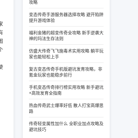
攻略
变态传奇手游服务器选择攻略 避开陷阱
提升游戏体验
家
有
福利金猪的超变传奇全攻略 新手逆袭大
神的玛法生存法则
图
个
仿盛大传奇飞飞施毒术实用攻略 躺平玩
家也能轻松上手
使
复古变态传奇手机版避坑发育攻略，非
氪金玩家也能稳步前行
手机变态传奇排行榜实用攻略 新手避坑
+高效发育全指南
热血传奇武士爆率好低 散人打宝高爆思
路
传奇轻变属性加什么 全职业加点攻略及
避坑技巧