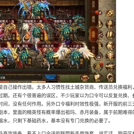
是自己操作出错。太多人习惯性找土城杂货商、传送员兑换福利
过期。还有个很普遍的误区，不少玩家以为口令可以反复兑换、
时间，没有任何作用。另外口令福利时效性极强，新开服的前三
副本，里面的精英怪有概率爆出祖玛、赤月装备，属于前期难得
缩水，只剩下基础药水，基本没有专门兑换的必要了。
品高攻装备，看不上口令送的联盟新手首饰套。说实话，刚开区