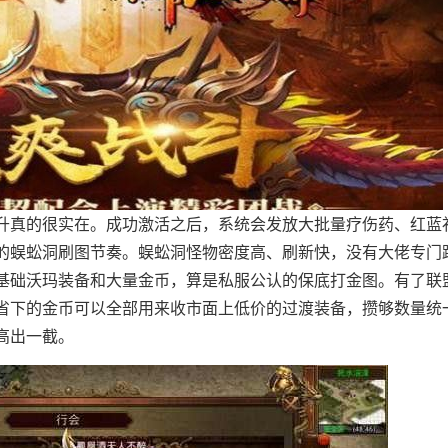
升真的很实在。成功激活之后，系统会发放大批量疗伤药、红蓝
的蜈蚣洞刷图节奏。蜈蚣洞怪物密度高、刷新快，没有大佬专门
基础沃玛装备和大量金币，算是私服公认的保底打金图。有了联
省下的金币可以全部用来收市面上低价的过渡装备，攒够数量统
高出一截。