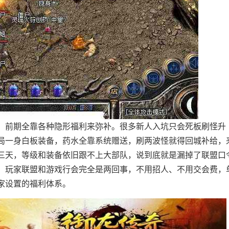
，前期全靠各种隐形福利来弥补。很多新人入坑只会死板刷怪升
局一身白板装备，药水全靠系统赠送，刷两波怪就得回城补给，
三天，等级和装备依旧跟不上大部队，说到底就是漏掉了联盟口
，玩家联盟和游戏行会完全是两回事，不用招人、不用交会费，
家设置的福利体系。