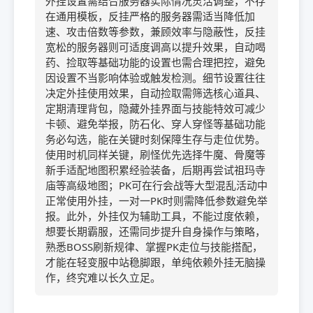
外挂设置需结合服务器实际情况灵活调整，不存
在通用模板，反挂严格的服务器需适当降低加
速、攻击倍数等参数，兼顾效率与隐蔽性，反挂
宽松的服务器则可适度调高以提升效果，自动喝
药、捡取等基础功能的设置也需合理把控，避免
因设置不当影响体验或触发检测。细节设置往往
决定外挂使用效果，自动捡取需筛选核心道具、
定期清理背包，隐藏外挂界面与技能特效可减少
卡顿、避免举报，防石化、穿人穿怪等基础功能
务必勾选，能在关键时刻保障生存与走位优势。
使用时机同样关键，刷怪优先选择牛魔、骨魔等
新手适配地图积累经验装备，后期再尝试祖玛寺
庙等高级地图；PK可在行会战等大型混乱活动中
正常使用外挂，一对一PK时则需降低参数避免举
报。此外，外挂仅为辅助工具，不能过度依赖，
想要长期霸服，还需同步提升自身操作与策略，
熟悉BOSS刷新规律、掌握PK走位与技能搭配，
才能在轻变服中站稳脚跟，单纯依赖外挂无脑操
作，终究难以长久立足。