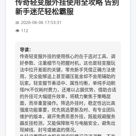
传奇轻变服外挂使用全攻略 告别
新手迷茫轻松霸服
2026-06-06 17:53:31
112
导读：
传奇轻变服外挂的使用核心的在于选对工具、调
好参数、注重细节与把握时机，这也是轻变服玩
法中拉开差距的关键，零充新手凭借正确方法使
用，完全能够追上甚至碾压氪金却不会用辅助的
玩家。轻变服节奏适中、属性均衡，单纯手动刷
怪PK不仅耗时费力，还难以占据优势，借助合适
的外挂可大幅提升效率，将精力聚焦于策略层
面，而非重复操作。筛选外挂时，稳定性远比高
强度功能重要，优先挑选更新及时、有专业团队
维护的版本，避开免费恶意外挂，既能规避服务
器反挂检测，又能保障账号与电脑安全，避免出
现掉线、封号或被盗的情况。