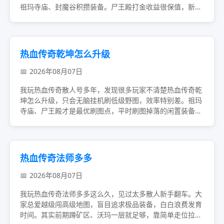
祖玛寺庙、封魔谷积攒装备。尸王殿打金收益很保值，新人
别越级硬闯高阶BOSS，也别轻信私下游戏交易...
热血传奇乾坤怎么升级
2026年08月07日
我玩热血传奇散人号多年，发现很多玩家不清楚热血传奇乾
坤怎么升级，只会无脑挂机刷低级野图，效率特别差。祖玛
寺庙、尸王殿才是最优刷图点，平时刷图掉落的闲置装备记
得分解攒材料。不少新人乱点职业属性、拖延乾坤...
热血传奇法师多多
2026年08月07日
我玩热血传奇法师多多这么久，见过太多散人新手翻车。大
家总爱越级闯高级地图，盲目追求极品装备，白白浪费发育
时间。其实前期蹲矿区、沃玛一层就足够，靠简单走位拉扯