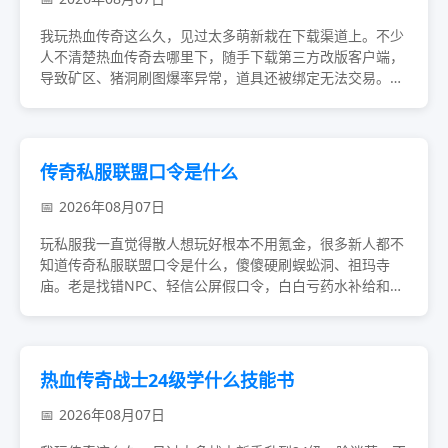
我玩热血传奇这么久，见过太多萌新栽在下载渠道上。不少
人不清楚热血传奇去哪里下，随手下载第三方改版客户端，
导致矿区、猪洞刷图爆率异常，道具还被绑定无法交易。散
人想安稳开荒、小额打金，别贪花里胡哨的福利，...
传奇私服联盟口令是什么
2026年08月07日
玩私服我一直觉得散人想玩好根本不用氪金，很多新人都不
知道传奇私服联盟口令是什么，傻傻硬刷蜈蚣洞、祖玛寺
庙。老是找错NPC、轻信公屏假口令，白白亏药水补给和打
宝倍率，开局能白嫖的福利全部漏掉，发育进度直...
热血传奇战士24级学什么技能书
2026年08月07日