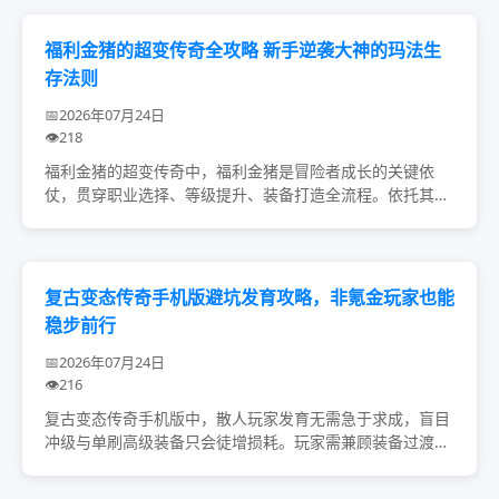
福利金猪的超变传奇全攻略 新手逆袭大神的玛法生
存法则
2026年07月24日
218
福利金猪的超变传奇中，福利金猪是冒险者成长的关键依
仗，贯穿职业选择、等级提升、装备打造全流程。依托其馈
赠与衍生玩法，搭配行会协作、合理搬砖技巧，无论是萌新
还是散人，皆能稳步提升战力，突破成长瓶颈，在玛...
复古变态传奇手机版避坑发育攻略，非氪金玩家也能
稳步前行
2026年07月24日
216
复古变态传奇手机版中，散人玩家发育无需急于求成，盲目
冲级与单刷高级装备只会徒增损耗。玩家需兼顾装备过渡、
技能升级与金币积累，依靠组队刷怪、挖矿做任务攒取资
源，警惕游戏骗术，加入合适行会获取支持，注重祝...