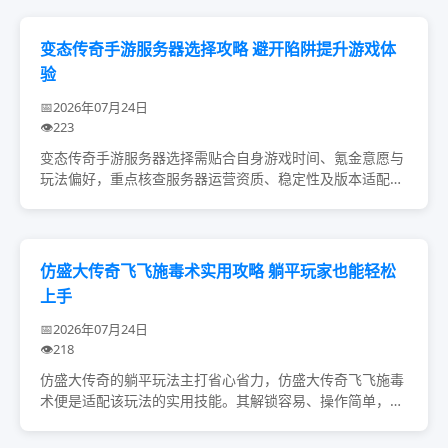
变态传奇手游服务器选择攻略 避开陷阱提升游戏体
验
2026年07月24日
223
变态传奇手游服务器选择需贴合自身游戏时间、氪金意愿与
玩法偏好，重点核查服务器运营资质、稳定性及版本适配
性，关注玩家生态与物资流通机制，规避虚假宣传、私下交
易等陷阱，通过科学判断实现需求与服务器特性的精...
仿盛大传奇飞飞施毒术实用攻略 躺平玩家也能轻松
上手
2026年07月24日
218
仿盛大传奇的躺平玩法主打省心省力，仿盛大传奇飞飞施毒
术便是适配该玩法的实用技能。其解锁容易、操作简单，无
需氪金堆装备，核心优势在于持续压制怪物与BOSS，既能
降防持续掉血，也能配合挂机模式减少操作，新...