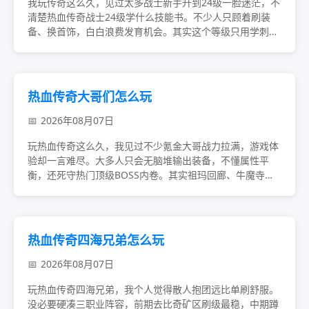
我玩传奇这么久，见过太多战士新手升到24级一脸迷茫，不
清楚热血传奇战士24级学什么技能书。不少人只顾着刷装
备、换首饰，白白浪费发育机会。其实这个等级只用学刺杀
剑术，蹲比奇僵尸洞就能轻松打书，很多人还不...
热血传奇大哥们怎么玩
2026年08月07日
玩热血传奇这么久，我见过不少氪金大哥战力拉满，游戏体
验却一言难尽。大多人只会无脑堆输出装备，不懂属性平
衡，还死守热门顶级BOSS内卷。其实祖玛回廊、牛魔寺庙
中层刷图收益更稳，避开新区囤货、单人硬闯团战...
热血传奇四海兄弟怎么玩
2026年08月07日
玩热血传奇四海兄弟，我个人觉得散人抱团远比单刷舒服。
没必要硬凑三职业阵容，前期去比奇矿区刷级最稳，中期蹲