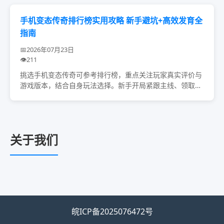
手机变态传奇排行榜实用攻略 新手避坑+高效发育全
指南
2026年07月23日
211
挑选手机变态传奇可参考排行榜，重点关注玩家真实评价与
游戏版本，结合自身玩法选择。新手开局紧跟主线、领取福
利，依据自身情况选对职业，装备前期靠基础过渡，后期刷
BOSS获取。加入活跃公会助力发育，同时警惕...
关于我们
皖ICP备2025076472号