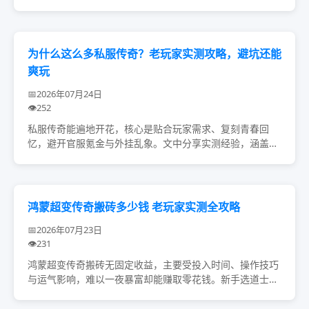
本，避开过度宣传的陷阱。零氪与氪金玩家可按需调整选择
重点，借助玩家交流、测试服避坑，才能在重温传奇...
为什么这么多私服传奇？老玩家实测攻略，避坑还能
爽玩
2026年07月24日
252
私服传奇能遍地开花，核心是贴合玩家需求、复刻青春回
忆，避开官服氪金与外挂乱象。文中分享实测经验，涵盖私
服选择避坑技巧、三大职业适配建议，还有刷怪爆装、PK攻
沙的实用方法，新手与回坑老玩家遵循这些技巧，...
鸿蒙超变传奇搬砖多少钱 老玩家实测全攻略
2026年07月23日
231
鸿蒙超变传奇搬砖无固定收益，主要受投入时间、操作技巧
与运气影响，难以一夜暴富却能赚取零花钱。新手选道士职
业最适配，结合等级选对应地图，通过正规渠道变现，兼顾
新区选择与账号安全，合理投入便能获得稳定收益...